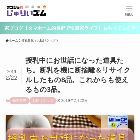
MENU
家ブログ【タマホーム的長野で快適家ライフ】もやってます🌟
ホーム
母乳育児
お助けグッズ
授乳中にお世話になった道具た
ち。断乳を機に断捨離＆リサイク
2019
2/22
ルしたもの8品。これからも使え
るもの3品。
2019年2月22日
母乳育児
お助けグッズ