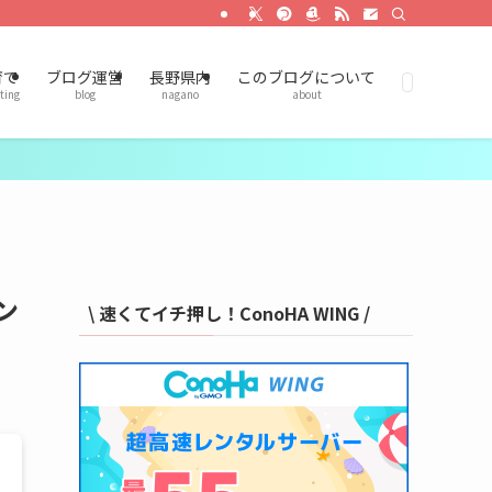
育て
ブログ運営
長野県内
このブログについて
ting
blog
nagano
about
ン
\ 速くてイチ押し！ConoHA WING /