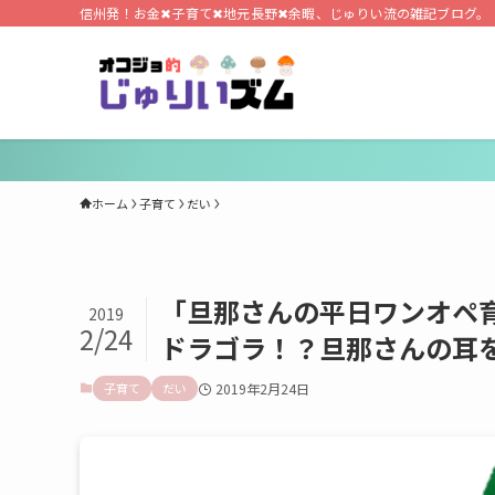
信州発！お金✖子育て✖地元長野✖余暇、じゅりい流の雑記ブログ。
ホーム
子育て
だい
「旦那さんの平日ワンオペ
2019
2/24
ドラゴラ！？旦那さんの耳
子育て
だい
2019年2月24日