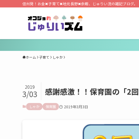
信州発！お金✖子育て✖地元長野✖余暇、じゅりい流の雑記ブログ。
ホーム
子育て
しゃか
2019
感謝感激！！保育園の「2
3/03
しゃか
保育園
2019年3月3日