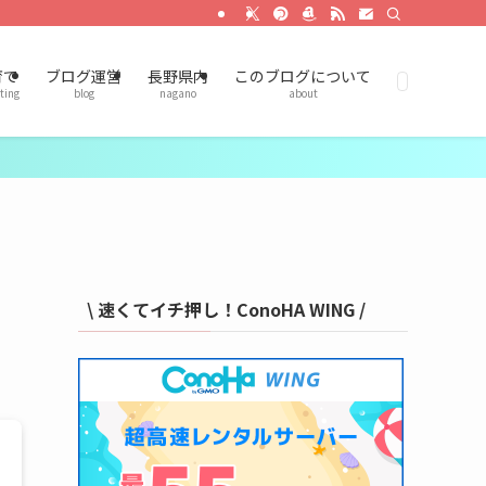
育て
ブログ運営
長野県内
このブログについて
ting
blog
nagano
about
\ 速くてイチ押し！ConoHA WING /