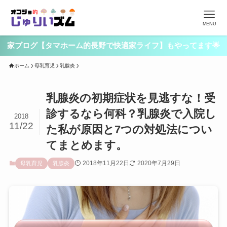
MENU
家ブログ【タマホーム的長野で快適家ライフ】もやってます🌟
ホーム
母乳育児
乳腺炎
乳腺炎の初期症状を見逃すな！受
診するなら何科？乳腺炎で入院し
2018
11/22
た私が原因と7つの対処法につい
てまとめます。
2018年11月22日
2020年7月29日
母乳育児
乳腺炎