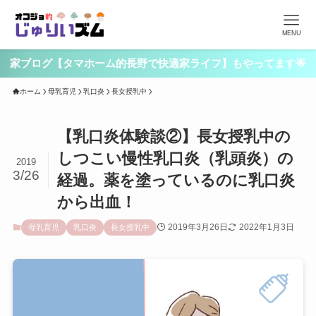
MENU
家ブログ【タマホーム的長野で快適家ライフ】もやってます🌟
ホーム
母乳育児
乳口炎
長女授乳中
【乳口炎体験談②】長女授乳中の
しつこい慢性乳口炎（乳頭炎）の
2019
3/26
経過。薬を塗っているのに乳口炎
から出血！
2019年3月26日
2022年1月3日
母乳育児
乳口炎
長女授乳中