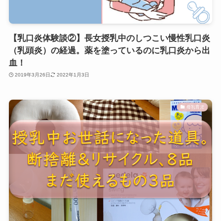
【乳口炎体験談②】長女授乳中のしつこい慢性乳口炎
（乳頭炎）の経過。薬を塗っているのに乳口炎から出
血！
2019年3月26日
2022年1月3日
母乳育児