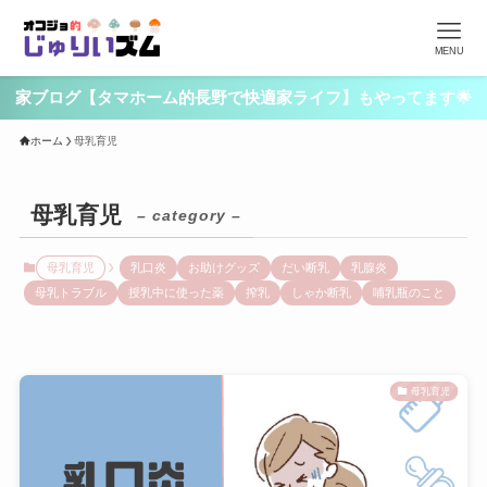
MENU
家ブログ【タマホーム的長野で快適家ライフ】もやってます🌟
ホーム
母乳育児
母乳育児
– category –
母乳育児
乳口炎
お助けグッズ
だい断乳
乳腺炎
母乳トラブル
授乳中に使った薬
搾乳
しゃか断乳
哺乳瓶のこと
母乳育児