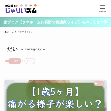
MENU
家ブログ【タマホーム的長野で快適家ライフ】もやってます🌟
ホーム
子育て
だい
だい
– category –
子育て
だい
だい