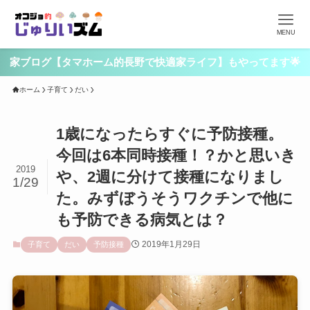
MENU
家ブログ【タマホーム的長野で快適家ライフ】もやってます🌟
ホーム
子育て
だい
1歳になったらすぐに予防接種。
今回は6本同時接種！？かと思いき
2019
や、2週に分けて接種になりまし
1/29
た。みずぼうそうワクチンで他に
も予防できる病気とは？
2019年1月29日
子育て
だい
予防接種