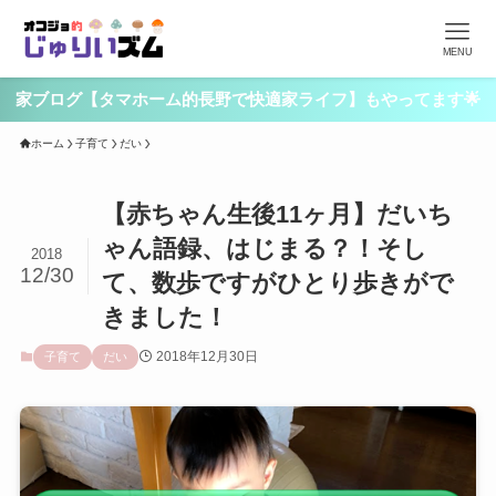
MENU
家ブログ【タマホーム的長野で快適家ライフ】もやってます🌟
ホーム
子育て
だい
【赤ちゃん生後11ヶ月】だいち
ゃん語録、はじまる？！そし
2018
12/30
て、数歩ですがひとり歩きがで
きました！
2018年12月30日
子育て
だい