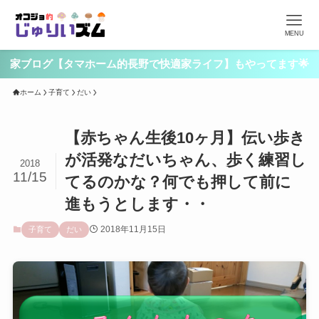
MENU
家ブログ【タマホーム的長野で快適家ライフ】もやってます🌟
ホーム
子育て
だい
【赤ちゃん生後10ヶ月】伝い歩き
が活発なだいちゃん、歩く練習し
2018
11/15
てるのかな？何でも押して前に
進もうとします・・
2018年11月15日
子育て
だい