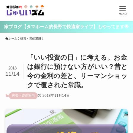
MENU
家ブログ【タマホーム的長野で快適家ライフ】もやってます🌟
ホーム
投資・資産運用
「いい投資の日」に考える。お金
は銀行に預けない方がいい？昔と
2018
11/14
今の金利の差と、リーマンショッ
クで覆された常識。
2018年11月14日
投資・資産運用