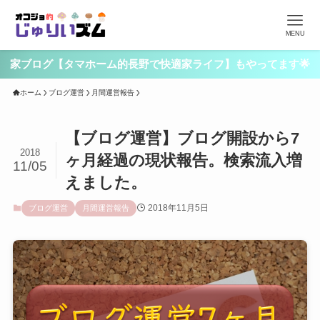
MENU
家ブログ【タマホーム的長野で快適家ライフ】もやってます🌟
ホーム
ブログ運営
月間運営報告
【ブログ運営】ブログ開設から7
2018
ヶ月経過の現状報告。検索流入増
11/05
えました。
2018年11月5日
ブログ運営
月間運営報告