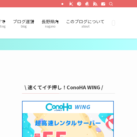
育て
ブログ運営
長野県内
このブログについて
ting
blog
nagano
about
\ 速くてイチ押し！ConoHA WING /