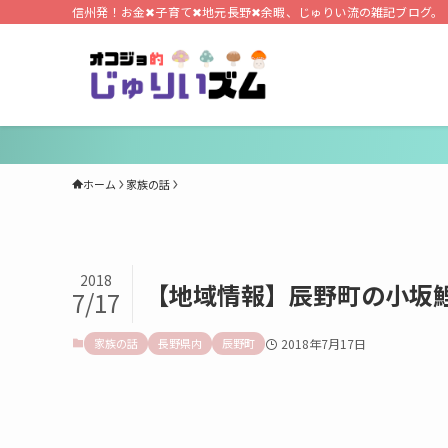
信州発！お金✖子育て✖地元長野✖余暇、じゅりい流の雑記ブログ。
ホーム
家族の話
2018
【地域情報】辰野町の小坂
7/17
家族の話
長野県内
辰野町
2018年7月17日