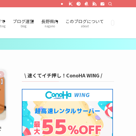
育て
ブログ運営
長野県内
このブログについて
ting
blog
nagano
about
\ 速くてイチ押し！ConoHA WING /
メ
で
ト