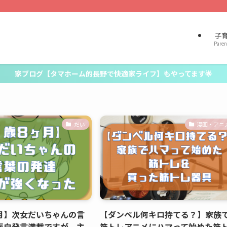
子
Paren
家ブログ【タマホーム的長野で快適家ライフ】もやってます🌟
だい
漫画・アニ
月】次女だいちゃんの言
【ダンベル何キロ持てる？】家族
面白発言満載ですが、主
筋トレアニメにハマって始めた筋