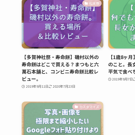
松本市
【多賀神社祭・寿命餅】磯村以外の
【1歳8ヶ
寿命餅はどこで買える？まつもと六
のこと。長
萬石本舗と、コンビニ寿命餅比較レ
平気で食べ
ビュー。
2019年9月7日
2019年9月11日
2020年7月23日
カスタマイズ