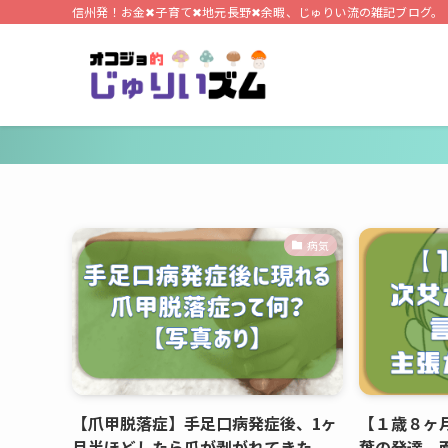
信州発！お金✖子育て✖地元長野✖余暇、じゅりい流の雑記ブログ。
病気
【爪甲脱落症】手足口病発症後、1ヶ
【１歳８ヶ
月半ほどしたら爪が剥がれてきた。
葉の発達。