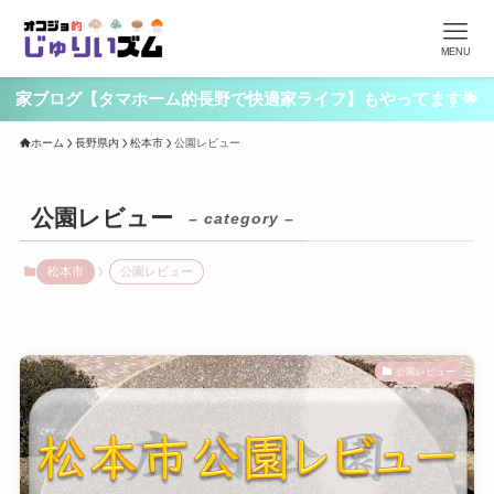
MENU
家ブログ【タマホーム的長野で快適家ライフ】もやってます🌟
ホーム
長野県内
松本市
公園レビュー
公園レビュー
– category –
松本市
公園レビュー
公園レビュー