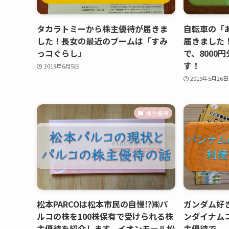
タカラトミーから株主優待が届きま
自転車の「
した！長女の最近のブームは「すみ
届きました！
っコぐらし」
で、8000
す！
2019年6月5日
2019年5月26日
株主優待
松本PARCOは松本市民の自慢⁉㈱パ
ガンダム好
ルコの株を100株保有で受けられる株
ンダイナム
主優待を紹介します。イオンモール松
主優待で、