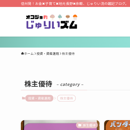
信州発！お金✖子育て✖地元長野✖余暇、じゅりい流の雑記ブログ。
ホーム
投資・資産運用
株主優待
株主優待
– category –
投資・資産運用
株主優待
株主優待