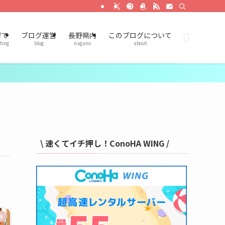
育て
ブログ運営
長野県内
このブログについて
ting
blog
nagano
about
\ 速くてイチ押し！ConoHA WING /
待