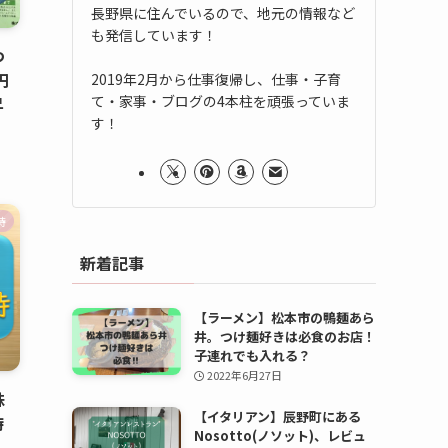
長野県に住んでいるので、地元の情報など
も発信しています！
つ
円
2019年2月から仕事復帰し、仕事・子育
て・家事・ブログの4本柱を頑張っていま
昇
す！
待
新着記事
【ラーメン】松本市の鴨麺あら
井。つけ麺好きは必食のお店！
子連れでも入れる？
2022年6月27日
株
【イタリアン】辰野町にある
待
Nosotto(ノソット)、レビュ