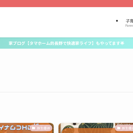
子
Paren
家ブログ【タマホーム的長野で快適家ライフ】もやってます🌟
株主優待
株主優