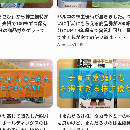
あさひ」から株主優待が
パルコの株主優待が届きました。
夫婦で100株ずつ保有
いに半期にもらえる商品券が2000
円分の商品券をゲットで
分にUP！3年保有で実質利回り上
です！我が家での使い道は・・・
2019年5月11日
株主優待
株主優
きが高じて購入した㈱バ
【まんだらけ株】タカラトミーの
コホールディングスの株
も良いけど、まんだらけの株主優
「あの子供向け施設」に
もすごいです！