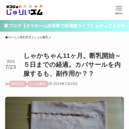
MENU
家ブログ【タマホーム的長野で快適家ライフ】もやってます🌟
ホーム
母乳育児
しゃか断乳
しゃかちゃん11ヶ月。断乳開始～
2014
５日までの経過。カバサールを内
7/23
服するも、副作用か？？
2014年7月23日
母乳育児
しゃか断乳