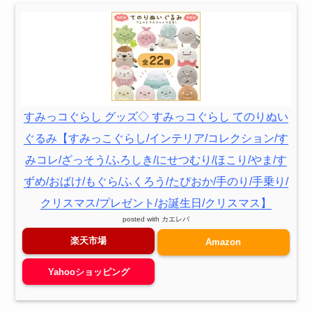
すみっコぐらし グッズ◇ すみっコぐらし てのりぬい
ぐるみ【すみっこぐらし/インテリア/コレクション/す
みコレ/ざっそう/ふろしき/にせつむり/ほこり/やま/す
ずめ/おばけ/もぐら/ふくろう/たぴおか/手のり/手乗り/
クリスマス/プレゼント/お誕生日/クリスマス】
posted with
カエレバ
楽天市場
Amazon
Yahooショッピング