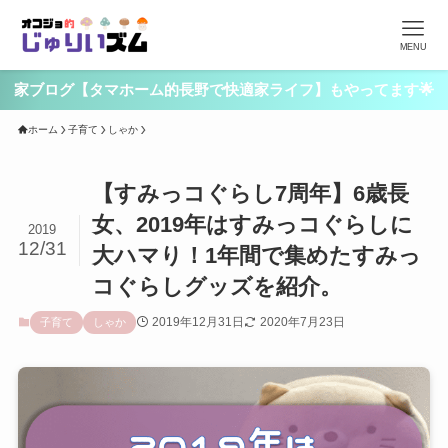
MENU
家ブログ【タマホーム的長野で快適家ライフ】もやってます🌟
ホーム
子育て
しゃか
【すみっコぐらし7周年】6歳長
女、2019年はすみっコぐらしに
2019
12/31
大ハマり！1年間で集めたすみっ
コぐらしグッズを紹介。
2019年12月31日
2020年7月23日
子育て
しゃか