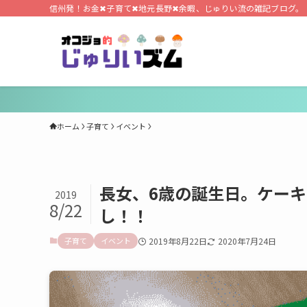
信州発！お金✖子育て✖地元長野✖余暇、じゅりい流の雑記ブログ。
ホーム
子育て
イベント
長女、6歳の誕生日。ケー
2019
8/22
し！！
子育て
イベント
2019年8月22日
2020年7月24日