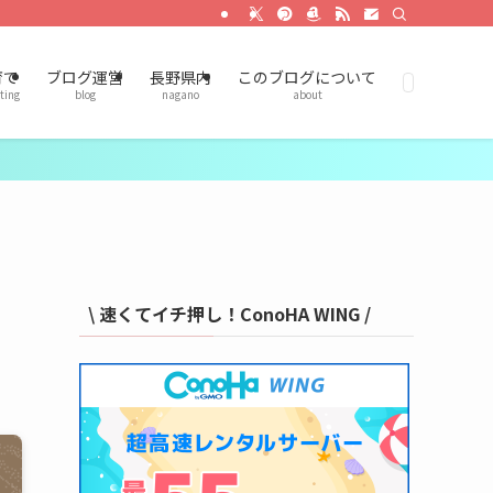
育て
ブログ運営
長野県内
このブログについて
ting
blog
nagano
about
\ 速くてイチ押し！ConoHA WING /