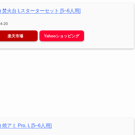
k) 焚火台 Lスターターセット [5~6人用]
4-20
楽天市場
Yahooショッピング
焼アミ Pro. L [5~6人用]