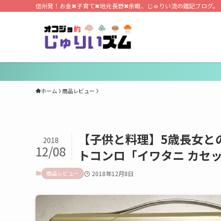
信州発！お金✖子育て✖地元長野✖余暇、じゅりい流の雑記ブログ。
ホーム
商品レビュー
【子供と料理】5歳長女と
2018
12/08
トコンロ「イワタニ カセ
商品レビュー
2018年12月8日