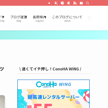
育て
ブログ運営
長野県内
このブログについて
ting
blog
nagano
about
ッ
\ 速くてイチ押し！ConoHA WING /