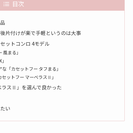
目次
品
・後片付けが楽で手軽というのは大事
セットコンロ 4モデル
 風まる」
X」
アな「カセットフー タフまる」
セットフー マーベラスⅡ」
ベラスⅡ」を選んで良かった
に
したい