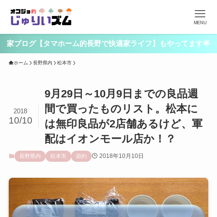
MENU
家ブログ【タマホーム的長野で快適家ライフ】もやってます🌟
ホーム
長野県内
松本市
9月29日～10月9日までの良品週
間で買ったものリスト。松本に
2018
10/10
は無印良品が2店舗あるけど、軍
配はイオンモール店か！？
2018年10月10日
長野県内
松本市
節約