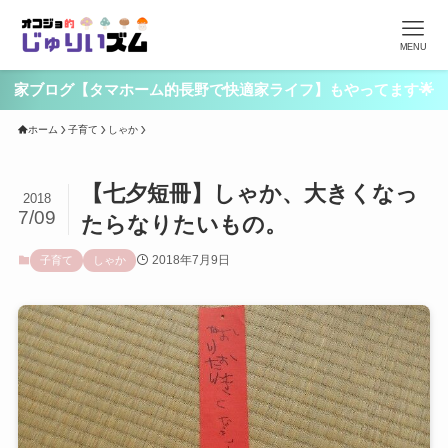
MENU
家ブログ【タマホーム的長野で快適家ライフ】もやってます🌟
ホーム
子育て
しゃか
【七夕短冊】しゃか、大きくなっ
2018
7/09
たらなりたいもの。
2018年7月9日
子育て
しゃか