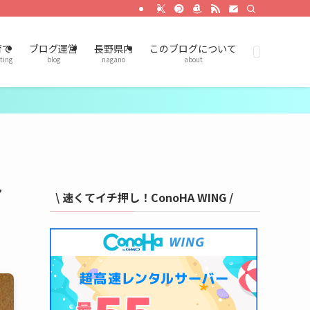
育て
ブログ運営
長野県内
このブログについて
ting
blog
nagano
about
7
\ 速くてイチ押し！ConoHA WING /