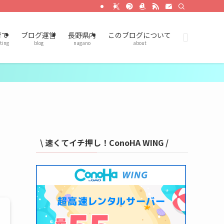
育て
ブログ運営
長野県内
このブログについて
ting
blog
nagano
about
\ 速くてイチ押し！ConoHA WING /