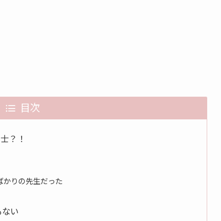
目次
育士？！
ばかりの先生だった
もない