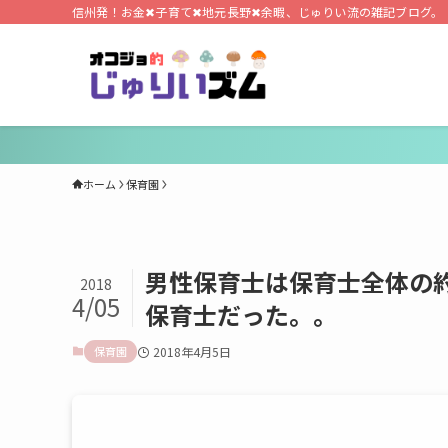
信州発！お金✖子育て✖地元長野✖余暇、じゅりい流の雑記ブログ。
ホーム
保育園
男性保育士は保育士全体の約
2018
4/05
保育士だった。。
保育園
2018年4月5日