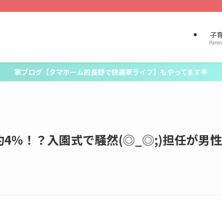
子
Paren
家ブログ【タマホーム的長野で快適家ライフ】もやってます🌟
4％！？入園式で騒然(◎_◎;)担任が男性