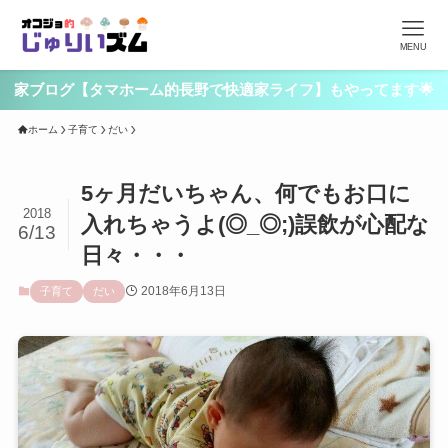
MENU
家ブログ【タマホーム的長野で快適家ライフ】もやってます🌟
ホーム
子育て
だい
5ヶ月だいちゃん、何でもお口に
2018
入れちゃうよ(◎_◎;)誤飲が心配な
6/13
日々・・・
2018年6月13日
子育て
だい