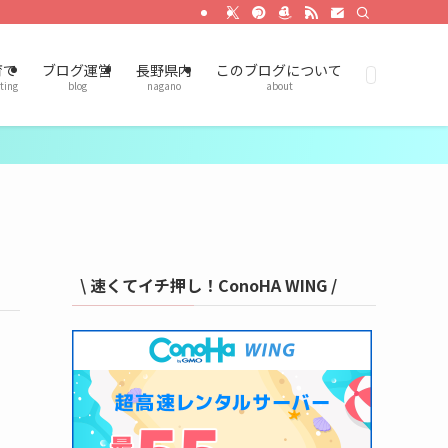
育て
ブログ運営
長野県内
このブログについて
ting
blog
nagano
about
\ 速くてイチ押し！ConoHA WING /