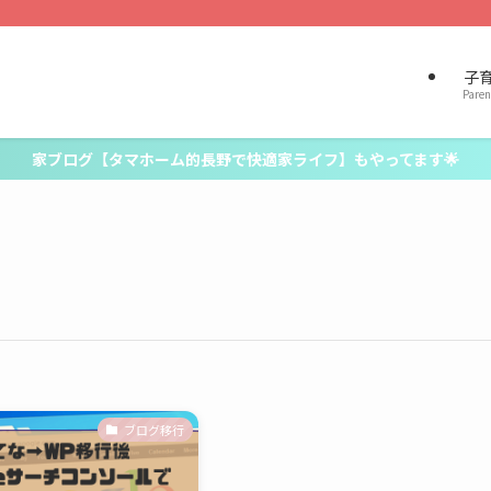
子
Paren
家ブログ【タマホーム的長野で快適家ライフ】もやってます🌟
ブログ移行