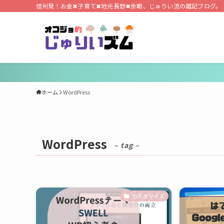
信州発！お金✖子育て✖地元長野✖余暇、じゅりい流の雑記ブログ。
ホーム
WordPress
WordPress
– tag –
カスタマイズ