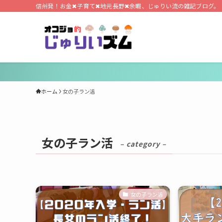
信州発！お金✖子育て✖地元長野✖余暇、じゅりい流の雑記ブログ。
ホーム
女の子ラン活
女の子ラン活
– category –
女の子ラン活