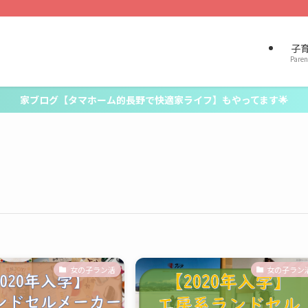
子
Paren
家ブログ【タマホーム的長野で快適家ライフ】もやってます🌟
女の子ラン活
女の子ラン