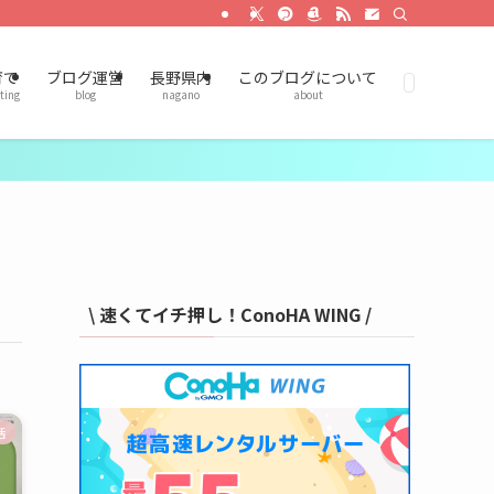
育て
ブログ運営
長野県内
このブログについて
ting
blog
nagano
about
\ 速くてイチ押し！ConoHA WING /
活