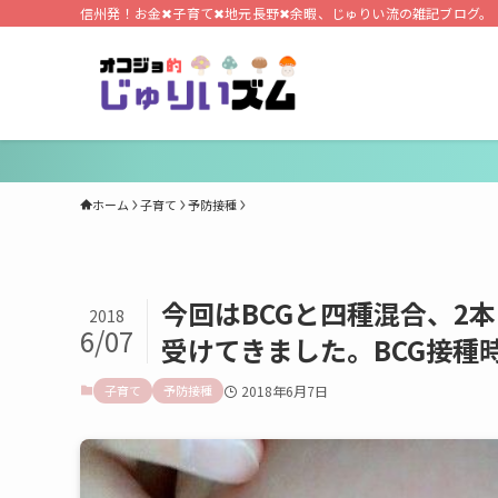
信州発！お金✖子育て✖地元長野✖余暇、じゅりい流の雑記ブログ。
ホーム
子育て
予防接種
今回はBCGと四種混合、2
2018
6/07
受けてきました。BCG接種
子育て
予防接種
2018年6月7日