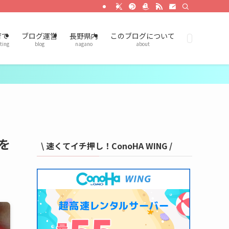
育て
ブログ運営
長野県内
このブログについて
ting
blog
nagano
about
を
\ 速くてイチ押し！ConoHA WING /