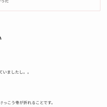
かった
い
ていましたし。。
けっこう骨が折れることです。