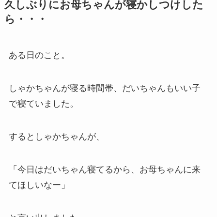
久しぶりにお母ちゃんが寝かしつけした
ら・・・
ある日のこと。
しゃかちゃんが寝る時間帯、だいちゃんもいい子
で寝ていました。
するとしゃかちゃんが、
「今日はだいちゃん寝てるから、お母ちゃんに来
てほしいなー」