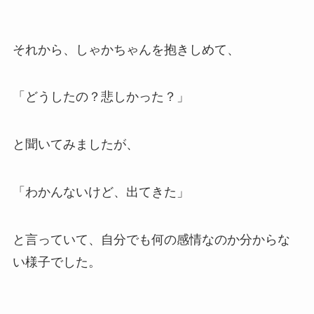
それから、しゃかちゃんを抱きしめて、
「どうしたの？悲しかった？」
と聞いてみましたが、
「わかんないけど、出てきた」
と言っていて、自分でも何の感情なのか分からな
い様子でした。