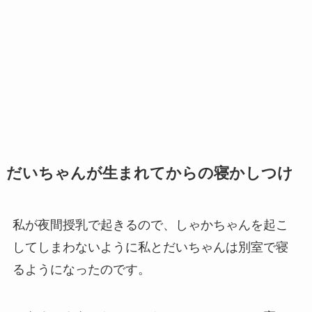
だいちゃんが生まれてからの寝かしつけ
私が夜間授乳で起きるので、しゃかちゃんを起こ
してしまわないように私とだいちゃんは別室で寝
るようになったのです。