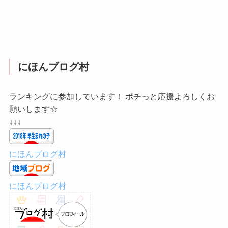
にほんブログ村
ランキングに参加しています！ ポチっと応援よろしくお
願いします☆
↓↓↓
にほんブログ村
にほんブログ村