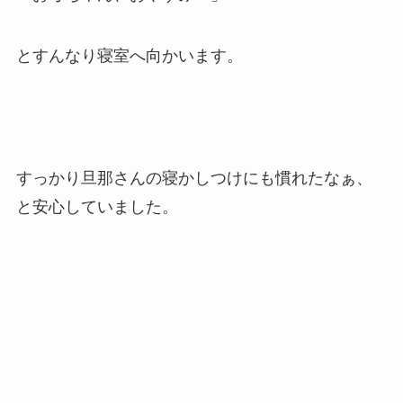
とすんなり寝室へ向かいます。
すっかり旦那さんの寝かしつけにも慣れたなぁ、
と安心していました。