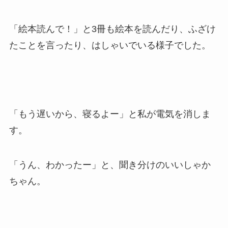
「絵本読んで！」と3冊も絵本を読んだり、ふざけ
たことを言ったり、はしゃいでいる様子でした。
「もう遅いから、寝るよー」と私が電気を消しま
す。
「うん、わかったー」と、聞き分けのいいしゃか
ちゃん。