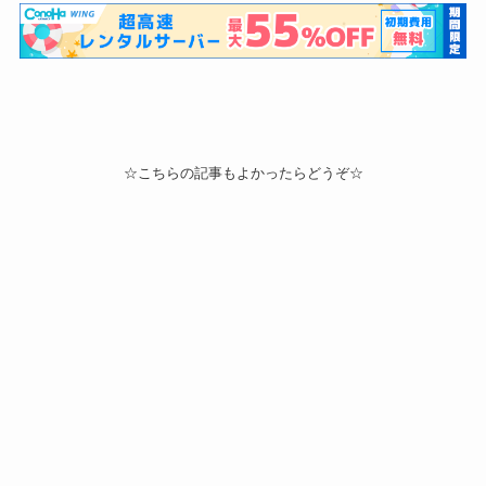
☆こちらの記事もよかったらどうぞ☆