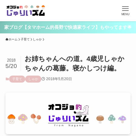
MENU
家ブログ【タマホーム的長野で快適家ライフ】もやってます🌟
ホーム
子育て
しゃか
お姉ちゃんへの道。4歳児しゃか
2018
5/20
ちゃんの葛藤。寝かしつけ編。
2018年5月20日
子育て
しゃか