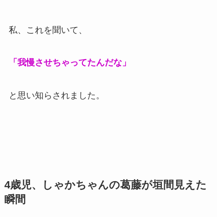
私、これを聞いて、
「我慢させちゃってたんだな」
と思い知らされました。
4歳児、しゃかちゃんの葛藤が垣間見えた
瞬間