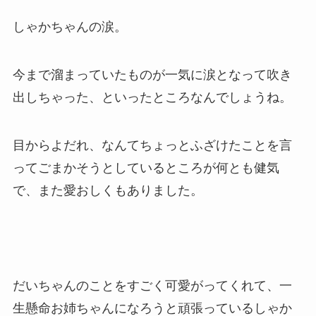
しゃかちゃんの涙。
今まで溜まっていたものが一気に涙となって吹き
出しちゃった、といったところなんでしょうね。
目からよだれ、なんてちょっとふざけたことを言
ってごまかそうとしているところが何とも健気
で、また愛おしくもありました。
だいちゃんのことをすごく可愛がってくれて、一
生懸命お姉ちゃんになろうと頑張っているしゃか