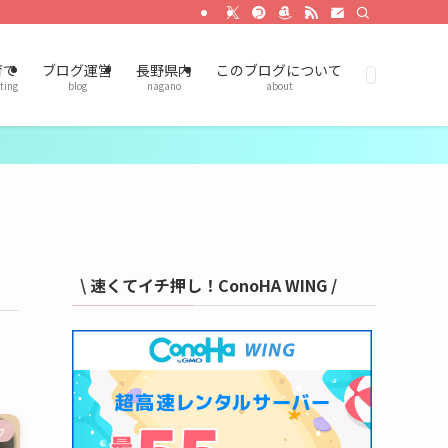
育て
ブログ運営
長野県内
このブログについて
ting
blog
nagano
about
\ 速くてイチ押し！ConoHA WING /
ウ