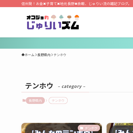
信州発！お金✖子育て✖地元長野✖余暇、じゅりい流の雑記ブログ。
ホーム
長野県内
テンホウ
テンホウ
– category –
長野県内
テンホウ
テンホウ