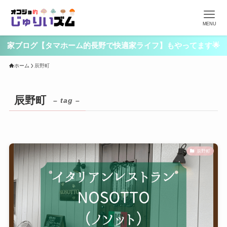
MENU
家ブログ【タマホーム的長野で快適家ライフ】もやってます🌟
ホーム
辰野町
辰野町
– tag –
辰野町