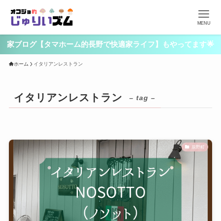
MENU
家ブログ【タマホーム的長野で快適家ライフ】もやってます🌟
ホーム
イタリアンレストラン
イタリアンレストラン
– tag –
辰野町